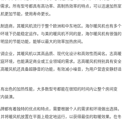
的需求。所有型号都具有高功率、高制热效率的特点，可以迅速加热室
风机更加节能，使用寿命更长。
电制造商，其暖风机流行于整个欧洲和中东地区。海尔暖风机也有多个
种环境下仍能稳定运作。与美的暖风机不同的是，海尔暖风机有很强的
有明显的节能功能，能够以最大的效率加热房间。
空调企业，其暖风机以其高品质、现代化设计和高效性而闻名。志高暖
家庭环境，也能满足商业或工业领域的需求。志高暖风机特别具有安全
志高暖风机还具备超静音的功能，有效减小噪音，为用户营造安静舒适
具有出色的加热性能，大多数型号都能在很短的时间内让整个房间变
室内装潢。
品牌都有着独特的优点和特点，需要根据个人的需求和环境做出选择。
，并将暖风机放置在平面上稳定地运行，以获得最佳的取暖效果。在冬