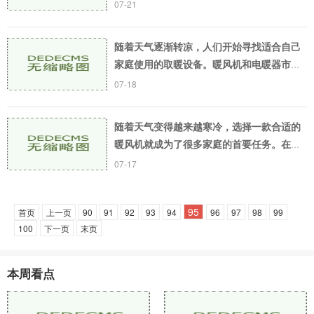
取暖模式。而暖风机作为一种便捷的取暖设
07-21
备，得到了越来越多人的青睐。那么，究竟
什么类型的
随着天气逐渐转凉，人们开始寻找适合自己
家庭使用的取暖设备。暖风机和电暖器市场
上是两个常见的供热选择，那么这两种供热
07-18
设备的效果哪个更好呢？下面我们来详细介
绍一下。首
随着天气变得越来越寒冷，选择一款合适的
暖风机就成为了很多家庭的首要任务。在选
择暖风机的时候，许多人都会被一些术语、
07-17
参数弄得非常头疼。其中最常见的问题是如
何选择暖风
95
首页
上一页
90
91
92
93
94
96
97
98
99
100
下一页
末页
本周看点