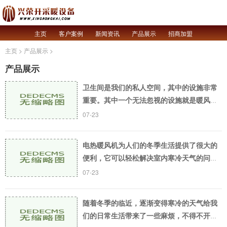
主页
客户案例
新闻资讯
产品展示
招商加盟
主页
>
产品展示
>
产品展示
卫生间是我们的私人空间，其中的设施非常
重要。其中一个无法忽视的设施就是暖风机
灯。它提供了一个温暖舒适的洗澡环境并且
07-23
提供了一些额外的照明。不过，当暖风机灯
出现问题时
电热暖风机为人们的冬季生活提供了很大的
便利，它可以轻松解决室内寒冷天气的问
题，让你舒适度倍增。如今市场上的电热暖
07-23
风机品牌形形色色，但是究竟哪个牌子好用
呢？这将是本
随着冬季的临近，逐渐变得寒冷的天气给我
们的日常生活带来了一些麻烦，不得不开启